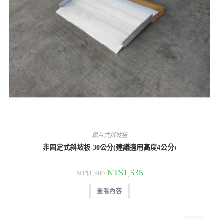
單片式斜坡板
非固定式斜坡板-30公分(建議適用高度4公分)
原
目
NT$
1,635
NT$
1,900
始
前
價
價
查看內容
格：
格：
NT$1,900。
NT$1,635。