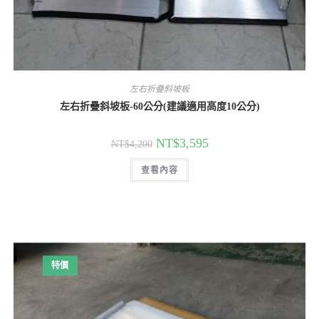
左右折疊斜坡板
左右折疊斜坡板-60公分(建議適用高度10公分)
原
目
NT$
3,595
NT$
4,200
始
前
價
價
查看內容
格：
格：
NT$4,200。
NT$3,595。
特價