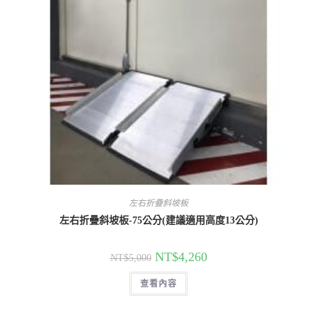
左右折疊斜坡板
左右折疊斜坡板-75公分(建議適用高度13公分)
原
目
NT$
4,260
NT$
5,000
始
前
價
價
查看內容
格：
格：
NT$5,000。
NT$4,260。