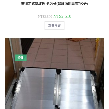
非固定式斜坡板-45公分(建議適用高度7公分)
原
目
NT$
2,510
NT$
2,800
始
前
價
價
查看內容
格：
格：
NT$2,800。
NT$2,510。
特價