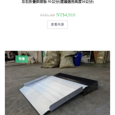
左右折疊斜坡板-91公分(建議適用高度16公分)
原
目
NT$
4,910
NT$
5,300
始
前
價
價
查看內容
格：
格：
NT$5,300。
NT$4,910。
特價