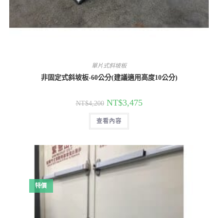
單片式斜坡板
非固定式斜坡板-60公分(建議適用高度10公分)
原
目
NT$
3,475
NT$
4,200
始
前
價
價
查看內容
格：
格：
NT$4,200。
NT$3,475。
特價