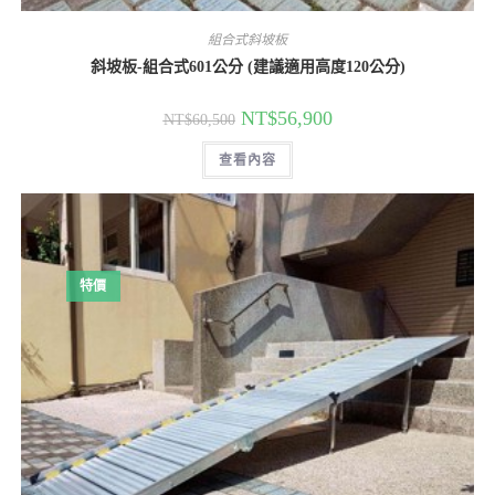
組合式斜坡板
斜坡板-組合式601公分 (建議適用高度120公分)
原
目
NT$
56,900
NT$
60,500
始
前
價
價
查看內容
格：
格：
NT$60,500。
NT$56,900。
特價