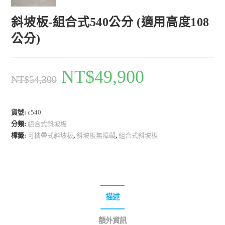
斜坡板-組合式540公分 (適用高度108
公分)
原
NT$
49,900
目
NT$
54,300
始
前
價
價
格：
格：
NT$54,300。
NT$49,900。
貨號:
c540
分類:
組合式斜坡板
標籤:
可攜帶式斜坡板
,
斜坡板無障礙
,
組合式斜坡板
描述
額外資訊