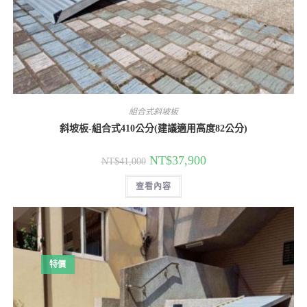
組合式斜坡板
斜坡板-組合式410公分(建議適用高度82公分)
原
目
NT$
37,900
NT$
41,000
始
前
價
價
查看內容
格：
格：
NT$41,000。
NT$37,900。
特價