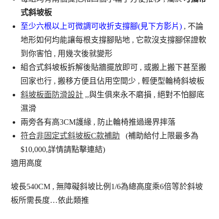
式斜坡板
至少六根以上可微調可收折支撐腳(見下方影片)
, 不論
地形如何均能讓每根支撐腳貼地 , 它款沒支撐腳保證軟
到你害怕 , 用幾次後就變形
組合式斜坡板拆解後貼牆擺放即可 , 或搬上搬下甚至搬
回家也行 , 搬移方便且佔用空間少 , 輕便型輪椅斜坡板
斜坡板面防滑設計
,,與生俱來永不磨損 , 絕對不怕腳底
濕滑
兩旁各有高3CM護緣 , 防止輪椅推過邊界摔落
符合非固定式斜坡板C款補助
(補助給付上限最多為
$10,000,詳情請點擊連結)
適用高度
坡長540CM , 無障礙斜坡比例1/6為總高度乘6倍等於斜坡
板所需長度…依此類推